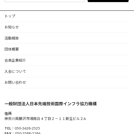
トップ
お知らせ
活動報告
団体概要
会員企業紹介
入会について
お問い合わせ
一般財団法人日本先端技術国際インフラ協力機構
住所
神奈川県藤沢市湘南台４丁目２－１１新生ビル２A
TEL
：050-3628-2525
FAX
：050-3588-2186