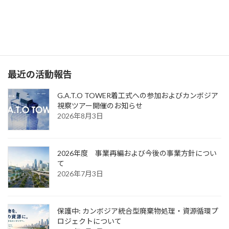
日本先端技術国際インフラ協力機構（JATIC）の主な活動目的は、
日本国内で生まれた革新的技術を活用して、発展途上国のインフ
ラ整備に貢献することで、グローバルなWIN-WINの関係を構築
し、持続可能な経済成長と社会進歩を促進することです。
最近の活動報告
G.A.T.O TOWER着工式への参加およびカンボジア
視察ツアー開催のお知らせ
2026年8月3日
2026年度 事業再編および今後の事業方針につい
て
2026年7月3日
保護中: カンボジア統合型廃棄物処理・資源循環プ
ロジェクトについて