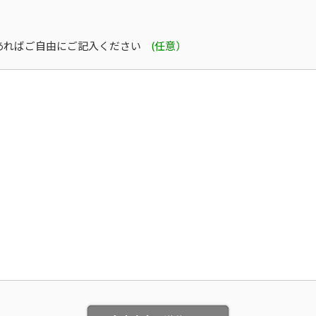
）
当機構に提出しなければなりません。 ２ 入会は、当機構の理事会
あればご自由にご記入ください
(任意）
を締結してもらいます。
場合は、当機構への入会を認めないことがあります。
した場合
場合
した場合
入会時、当機構が指定する期日までに初回費を、第７条に基づく会
指定する口座に振り込む方法により支払うものとします。振込手数
2 万円（いずれも消費税込・源泉所得税不控除）
 万円（いずれも消費税込・源泉所得税不控除）
 万円（いずれも消費税込・源泉所得税不控除）