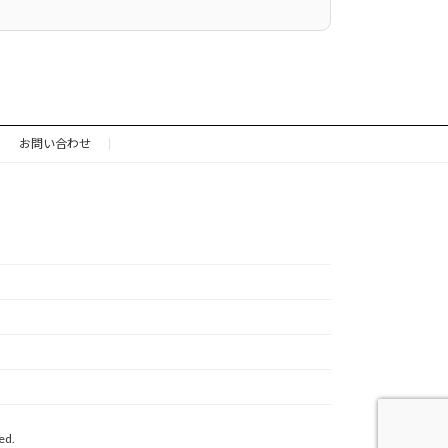
退会時までに支払った前条の会費は返還されま
お問い合わせ
るものとします。会員契約の有効期間は、当機
る方法も含みます。以下「書面」とは、本条と同
で更新されるものとし、その後も同様としま
の年会費として、第 4 条各号の区分に従
とします。
ed.