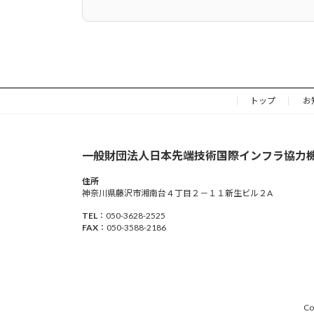
第６条（退会）
１ 会員は、退会届を当機構に提出すること
せん。
２ 前項のほか、会員が退会時までに支払った
３ 会員が当機構を退会したときは、会員契約
トップ
お
第７条（会員資格の有効期間）
１ 当機構の会員資格は、前条 3 項のほか
一般財団法人日本先端技術国際インフラ協力
構が入会を承認し、かつ、第 5 条に定める
２ 会員契約の有効期間満了の１ヶ月前までに
住所
神奈川県藤沢市湘南台４丁目２－１１新生ビル２A
義とします。）による申出がないときは、会
す。
TEL
：050-3628-2525
FAX
：050-3588-2186
３ 当機構は、前項の更新がなされる場合は、
い、各区分に定める年会費を、当機構の指定
第 4 章 会員の権利及び義務
第８条（会員に対する規律）
Co