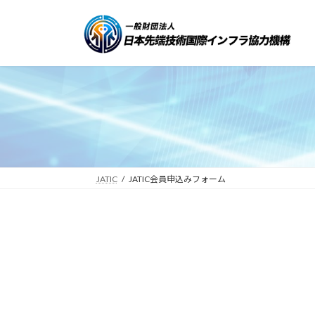
コ
ナ
ン
ビ
テ
ゲ
ン
ー
ツ
シ
へ
ョ
ス
ン
キ
に
ッ
移
プ
動
JATIC
JATIC会員申込みフォーム