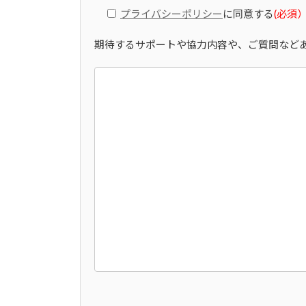
第 2 章 入会
プライバシーポリシー
に同意する
(必須
第 3 条（入会申込）
１ 入会を希望する者は、所定の入会申込書を
期待するサポートや協力内容や、ご質問など
３ 入会が承認された場合は、別途会員契約書
第 4 条（入会申込の拒絶等）
当機構は、入会申込者が次の各号に該当する
① 入会申込書に偽名を含む虚偽の事項を記載
② 入会申込者が本規約に反するおそれがある
③ その他、当機構が入会を適当でないと判断
第 3 章 会員の資格及び退会
第５条（会費）
会員は、第 3 条の会員資格の区分に従い、
までに、各区分に定める年会費を、当機構の
① 団体会員： 初回費 24 万円、年会費 1
② 法人会員： 初回費 12 万円、年会費 8
③ 個人会員： 初回費 10 万円、年会費 4