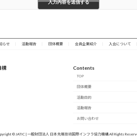
で、退会届提出日をもって任意に退会することができます。ただし、
拠出金品は返還されません。
も終了し、会員資格を喪失します。
知らせ
活動報告
団体概要
会員企業紹介
入会について
、会員契約が解除され、または有効期間が満了することにより消滅す
機構
Contents
初回費が支払われた日の属する月から１年後の月末日までとします。
TOP
当機構又は会員からの書面（メールや LINE 等の電磁的記録によ
員契約は、有効期間満了日の翌日が属する月から１年後の月末日ま
団体概要
活動目的
会員に対し、年会費の支払期限を定め、会員は、同期限までに次年度
活動報告
する口座に振り込んで支払うこととします。振込手数料は乙の負担
お問い合わせ
pyright © JATIC | 一般財団法人 日本先端技術国際インフラ協力機構 All Rights Reserv