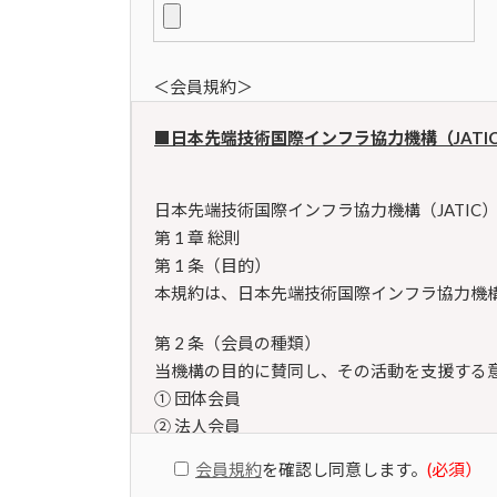
＜会員規約＞
■日本先端技術国際インフラ協力機構（JATI
日本先端技術国際インフラ協力機構（JATIC
第 1 章 総則
第 1 条（目的）
本規約は、日本先端技術国際インフラ協力機
第 2 条（会員の種類）
当機構の目的に賛同し、その活動を支援する
① 団体会員
② 法人会員
③ 個人会員
会員規約
を確認し同意します。
(必須）