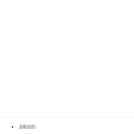
サイトマップ
プライバシーポリシー
世界エイズデー 2024 カンボジアチャリティーイベントツ
アー開催
会員企業紹介
団体概要
日本先端技術国際インフラ協力機構（JATIC）会員規約
株式会社エマージング
株式会社リアムウインド
活動理念
活動目的